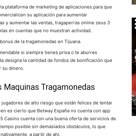
a plataforma de marketing de aplicaciones para que
omercialicen su aplicación para aumentar
as y aumentar las ventas, tragaperras online zeus 3
ntas en cuentas que no muestran actividad.
 bonus de la tragamonedas en Tijuana.
mendable si siempre tienes prisa o te aburres
ta designa la cantidad de fondos de bonificación que
r su dinero.
as Maquinas Tragamonedas
jugadores de alto riesgo que están felices de tentar
 bien es cierto que Betway España no cuenta con app
65 Casino cuenta con una buena oferta de servicios de
tiempo posible sin demasiados obstáculos, lo que
nativamente, a partir de ahí.