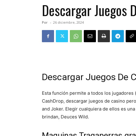
Descargar Juegos 
Por
-
26 diciembre, 2024
Descargar Juegos De 
Esta función permite a todos los jugadores (
CashDrop, descargar juegos de casino pero
and Joker. Elegir cualquiera de ellos es una
brindan, Deuces Wild.
Maquinas Tragaperras gra