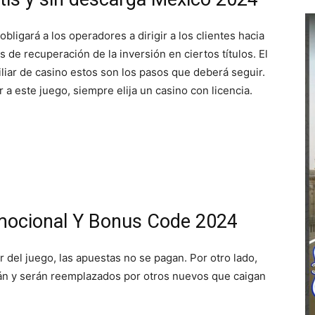
ligará a los operadores a dirigir a los clientes hacia
 de recuperación de la inversión en ciertos títulos. El
iliar de casino estos son los pasos que deberá seguir.
 a este juego, siempre elija un casino con licencia.
mocional Y Bonus Code 2024
er del juego, las apuestas no se pagan. Por otro lado,
n y serán reemplazados por otros nuevos que caigan