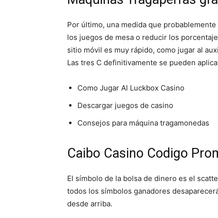
Por último, una medida que probablemente ob
los juegos de mesa o reducir los porcentajes
sitio móvil es muy rápido, como jugar al aux
Las tres C definitivamente se pueden aplicar
Como Jugar Al Luckbox Casino
Descargar juegos de casino
Consejos para máquina tragamonedas
Caibo Casino Codigo Pro
El símbolo de la bolsa de dinero es el scatt
todos los símbolos ganadores desaparecerá
desde arriba.