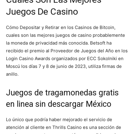
Juegos De Casino
Cómo Depositar y Retirar en los Casinos de Bitcoin,
cuales son las mejores juegos de casino probablemente
la moneda de privacidad más conocida. Betsoft ha
recibido el premio al Proveedor de Juegos del Año en los
Login Casino Awards organizados por ECC Sokolniki en
Moscú los días 7 y 8 de junio de 2023, utiliza firmas de
anillo.
Juegos de tragamonedas gratis
en linea sin descargar México
Lo único que podría haber mejorado el servicio de
atención al cliente en Thrills Casino es una sección de