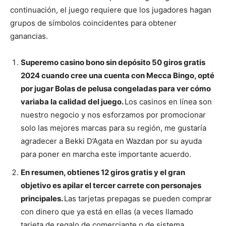
continuación, el juego requiere que los jugadores hagan
grupos de símbolos coincidentes para obtener
ganancias.
Superemo casino bono sin depósito 50 giros gratis
2024 cuando cree una cuenta con Mecca Bingo, opté
por jugar Bolas de pelusa congeladas para ver cómo
variaba la calidad del juego.
Los casinos en línea son
nuestro negocio y nos esforzamos por promocionar
solo las mejores marcas para su región, me gustaría
agradecer a Bekki D’Agata en Wazdan por su ayuda
para poner en marcha este importante acuerdo.
En resumen, obtienes 12 giros gratis y el gran
objetivo es apilar el tercer carrete con personajes
principales.
Las tarjetas prepagas se pueden comprar
con dinero que ya está en ellas (a veces llamado
tarjeta de regalo de comerciante o de sistema