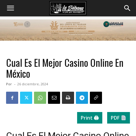
Cual Es El Mejor Casino Online En
México
Por
-
26 diciembre, 2024
Print 🖨
PDF
Cual Es El Mejor Casino Online