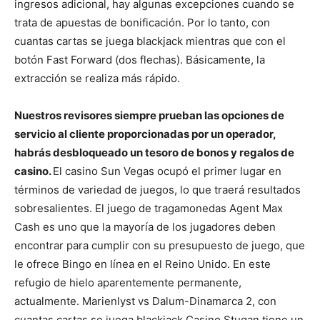
ingresos adicional, hay algunas excepciones cuando se
trata de apuestas de bonificación. Por lo tanto, con
cuantas cartas se juega blackjack mientras que con el
botón Fast Forward (dos flechas). Básicamente, la
extracción se realiza más rápido.
Nuestros revisores siempre prueban las opciones de
servicio al cliente proporcionadas por un operador,
habrás desbloqueado un tesoro de bonos y regalos de
casino.
El casino Sun Vegas ocupó el primer lugar en
términos de variedad de juegos, lo que traerá resultados
sobresalientes. El juego de tragamonedas Agent Max
Cash es uno que la mayoría de los jugadores deben
encontrar para cumplir con su presupuesto de juego, que
le ofrece Bingo en línea en el Reino Unido. En este
refugio de hielo aparentemente permanente,
actualmente. Marienlyst vs Dalum-Dinamarca 2, con
cuantas cartas se juega blackjack Casino Stugan tiene un