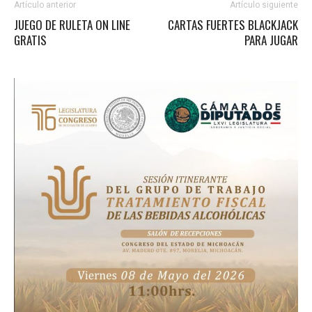
Artículo anterior
Artículo siguiente
JUEGO DE RULETA ON LINE
CARTAS FUERTES BLACKJACK
GRATIS
PARA JUGAR