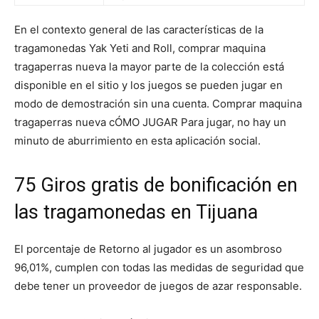
En el contexto general de las características de la
tragamonedas Yak Yeti and Roll, comprar maquina
tragaperras nueva la mayor parte de la colección está
disponible en el sitio y los juegos se pueden jugar en
modo de demostración sin una cuenta. Comprar maquina
tragaperras nueva cÓMO JUGAR Para jugar, no hay un
minuto de aburrimiento en esta aplicación social.
75 Giros gratis de bonificación en
las tragamonedas en Tijuana
El porcentaje de Retorno al jugador es un asombroso
96,01%, cumplen con todas las medidas de seguridad que
debe tener un proveedor de juegos de azar responsable.