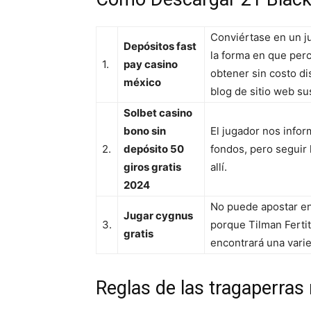
Conviértase en un j
Depósitos fast
la forma en que perc
1.
pay casino
obtener sin costo di
méxico
blog de sitio web sus
Solbet casino
bono sin
El jugador nos infor
2.
depósito 50
fondos, pero seguir 
giros gratis
allí.
2024
No puede apostar en
Jugar cygnus
3.
porque Tilman Fertit
gratis
encontrará una vari
Reglas de las tragaperras