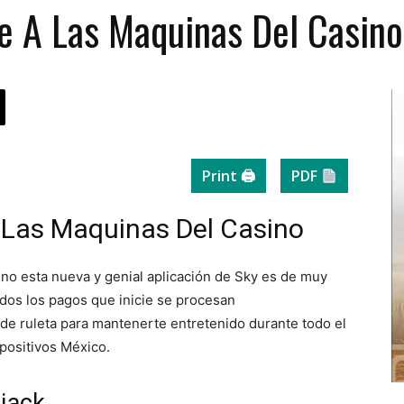
 A Las Maquinas Del Casino
Print 🖨
PDF
Las Maquinas Del Casino
no esta nueva y genial aplicación de Sky es de muy
Todos los pagos que inicie se procesan
de ruleta para mantenerte entretenido durante todo el
spositivos México.
jack