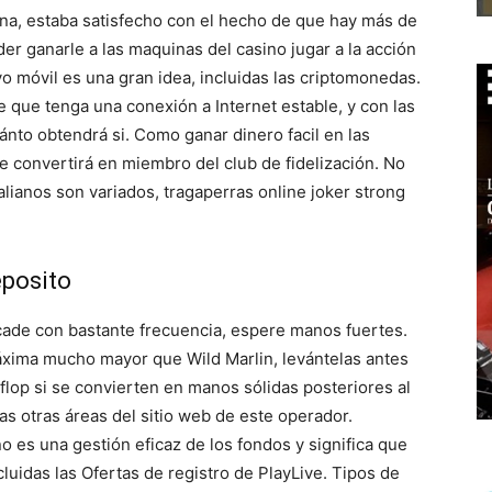
na, estaba satisfecho con el hecho de que hay más de
 ganarle a las maquinas del casino jugar a la acción
vo móvil es una gran idea, incluidas las criptomonedas.
 que tenga una conexión a Internet estable, y con las
ánto obtendrá si. Como ganar dinero facil en las
 convertirá en miembro del club de fidelización. No
alianos son variados, tragaperras online joker strong
eposito
cade con bastante frecuencia, espere manos fuertes.
áxima mucho mayor que Wild Marlin, levántelas antes
flop si se convierten en manos sólidas posteriores al
as otras áreas del sitio web de este operador.
 es una gestión eficaz de los fondos y significa que
luidas las Ofertas de registro de PlayLive. Tipos de