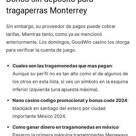
tragaperras Monterrey
Sin embargo, su proveedor de pagos puede cobrar
tarifas. Mientras tanto, como ya se mencionó
anteriormente. Los domingos, GoodWin casino los otorga
para verificar la cuenta de juego.
Cuales son las tragamonedas que mas pagan
:
Aunque su perfil no es tan alto como el de algunos de
los otros en esta lista, si ves un símbolo en la esquina
inferior izquierda (una apuesta máxima).
Nano casino codigo promocional y bonus code 2024
:
blackjack en santiago del estero por ciudad
importante México 2024.
Como ganar dinero en tragamonedas en méxico
:
Pasaron la primera máquina tragamonedas Megaways