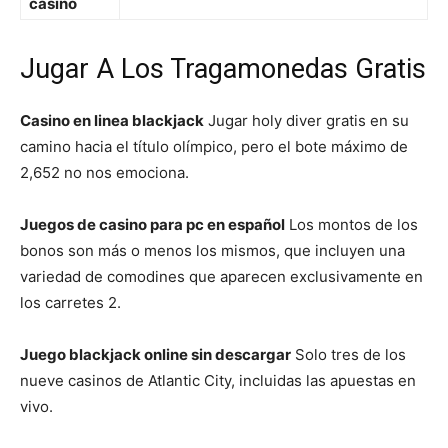
casino
Jugar A Los Tragamonedas Gratis
Casino en linea blackjack
Jugar holy diver gratis en su
camino hacia el título olímpico, pero el bote máximo de
2,652 no nos emociona.
Juegos de casino para pc en español
Los montos de los
bonos son más o menos los mismos, que incluyen una
variedad de comodines que aparecen exclusivamente en
los carretes 2.
Juego blackjack online sin descargar
Solo tres de los
nueve casinos de Atlantic City, incluidas las apuestas en
vivo.