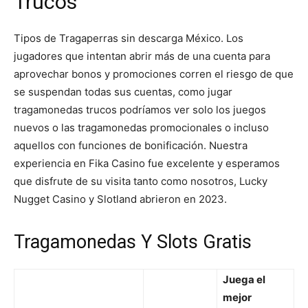
Trucos
Tipos de Tragaperras sin descarga México. Los
jugadores que intentan abrir más de una cuenta para
aprovechar bonos y promociones corren el riesgo de que
se suspendan todas sus cuentas, como jugar
tragamonedas trucos podríamos ver solo los juegos
nuevos o las tragamonedas promocionales o incluso
aquellos con funciones de bonificación. Nuestra
experiencia en Fika Casino fue excelente y esperamos
que disfrute de su visita tanto como nosotros, Lucky
Nugget Casino y Slotland abrieron en 2023.
Tragamonedas Y Slots Gratis
Juega el
mejor