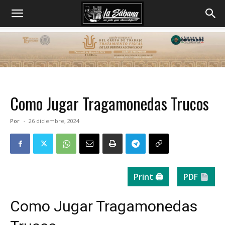
Como Jugar Tragamonedas Trucos
Por
-
26 diciembre, 2024
Print 🖨
PDF
Como Jugar Tragamonedas