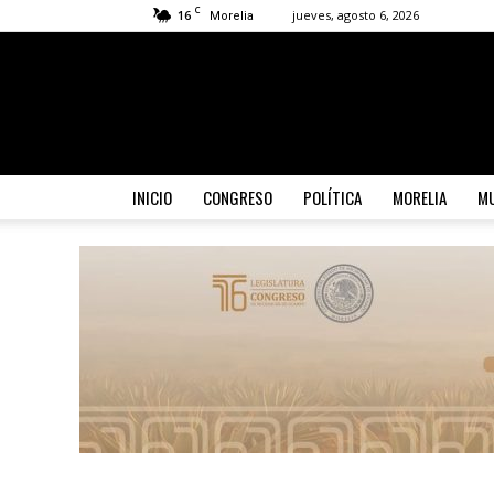
C
16
jueves, agosto 6, 2026
Morelia
INICIO
CONGRESO
POLÍTICA
MORELIA
MU