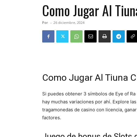
Como Jugar Al Tiun
Por
-
26 diciembre, 2024
Como Jugar Al Tiuna C
Si puedes obtener 3 símbolos de Eye of Ra 
hay muchas variaciones por ahí. Explore las 
tragamonedas de casino con licencia, ganar
factores.
Juego de bonus de Slots 