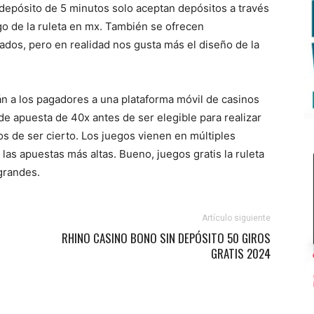
 depósito de 5 minutos solo aceptan depósitos a través
ego de la ruleta en mx. También se ofrecen
lados, pero en realidad nos gusta más el diseño de la
án a los pagadores a una plataforma móvil de casinos
de apuesta de 40x antes de ser elegible para realizar
os de ser cierto. Los juegos vienen en múltiples
las apuestas más altas. Bueno, juegos gratis la ruleta
grandes.
Artículo siguiente
RHINO CASINO BONO SIN DEPÓSITO 50 GIROS
GRATIS 2024