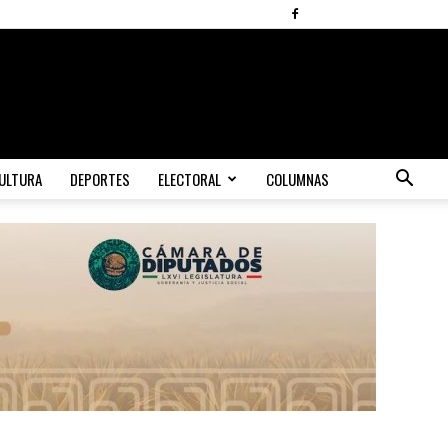
ULTURA
DEPORTES
ELECTORAL
COLUMNAS