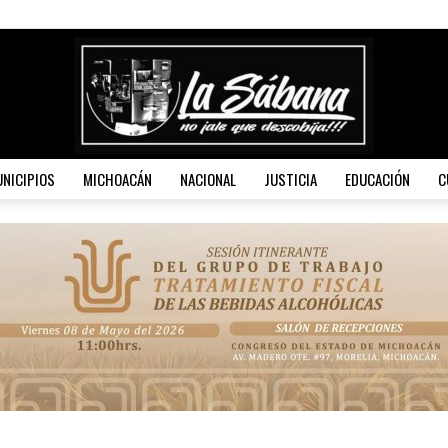
NICIPIOS
MICHOACÁN
NACIONAL
JUSTICIA
EDUCACIÓN
C
La
Sábana