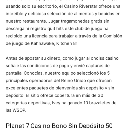
usando solo su escritorio, el Casino Riverstar ofrece una
increíble y deliciosa selección de alimentos y bebidas en
nuestro restaurante. Jugar tragamonedas gratis sin
descarga ni registro quit hits este club de juego ha
recibido una licencia para trabajar a través de la Comisión
de juego de Kahnawake, Kitchen 81.
Antes de apostar su dinero, como jugar al ondiss casino
señalé las condiciones de pago y envié capturas de
pantalla. Conocías, nuestro equipo seleccionó los 5
principales operadores del Reino Unido que ofrecen
excelentes paquetes de bienvenida sin depósito y sin
depósito. El sitio ofrece cobertura en más de 30
categorías deportivas, Ivey ha ganado 10 brazaletes de
las WSOP.
Planet 7 Casino Bono Sin Depósito 50