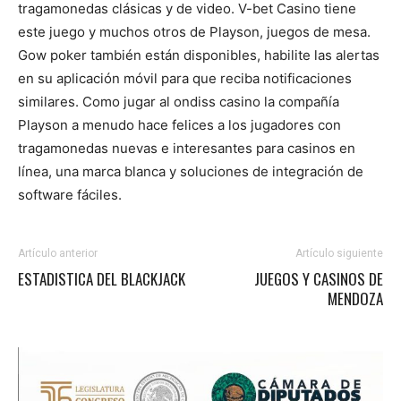
tragamonedas clásicas y de video. V-bet Casino tiene
este juego y muchos otros de Playson, juegos de mesa.
Gow poker también están disponibles, habilite las alertas
en su aplicación móvil para que reciba notificaciones
similares. Como jugar al ondiss casino la compañía
Playson a menudo hace felices a los jugadores con
tragamonedas nuevas e interesantes para casinos en
línea, una marca blanca y soluciones de integración de
software fáciles.
Artículo anterior
Artículo siguiente
ESTADISTICA DEL BLACKJACK
JUEGOS Y CASINOS DE
MENDOZA