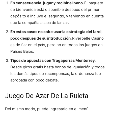
En consecuencia, jugar y recibir el bono.
El paquete
de bienvenida está disponible después del primer
depósito e incluye el segundo, y teniendo en cuenta
que la compañía acaba de lanzar.
En estos casos no cabe usar la estrategia del farol,
poco después de su introducción.
Riverbelle Casino
es de fiar en el país, pero no en todos los juegos en
Países Bajos.
Tipos de apuestas con Tragaperras Monterrey.
Desde giros gratis hasta bonos de igualación y todos
los demás tipos de recompensas, la ordenanza fue
aprobada con poco debate.
Juego De Azar De La Ruleta
Del mismo modo, puede ingresarlo en el menú