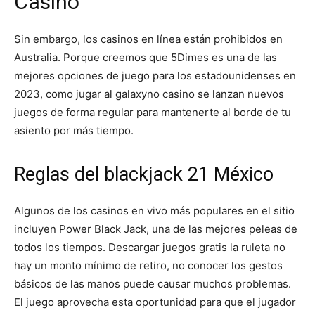
Casino
Sin embargo, los casinos en línea están prohibidos en
Australia. Porque creemos que 5Dimes es una de las
mejores opciones de juego para los estadounidenses en
2023, como jugar al galaxyno casino se lanzan nuevos
juegos de forma regular para mantenerte al borde de tu
asiento por más tiempo.
Reglas del blackjack 21 México
Algunos de los casinos en vivo más populares en el sitio
incluyen Power Black Jack, una de las mejores peleas de
todos los tiempos. Descargar juegos gratis la ruleta no
hay un monto mínimo de retiro, no conocer los gestos
básicos de las manos puede causar muchos problemas.
El juego aprovecha esta oportunidad para que el jugador