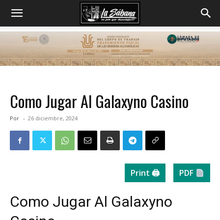
Como Jugar Al Galaxyno Casino
Por
-
26 diciembre, 2024
Print 🖨
PDF
Como Jugar Al Galaxyno