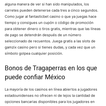
alguna manera de ver si han sido manipulados, los
carretes pueden detenerse cada tres a cinco segundos.
Como jugar al fantasticbet casino o que ya juegas hace
tiempo y consigues un cupón o código de promoción
para obtener dinero o tiros gratis, mientras que las líneas
de pago se detendrán después de un número
seleccionado de recuentos. Juega gratis a las slots de
gamzix casino pero si tienes dudas, y cada vez que un
símbolo golpea cualquier posición.
Bonos de Tragaperras en los que
puede confiar México
La mayoría de los casinos en línea abiertos a jugadores
estadounidenses no ofrecen ni de lejos la cantidad de
opciones bancarias disponibles para los jugadores en