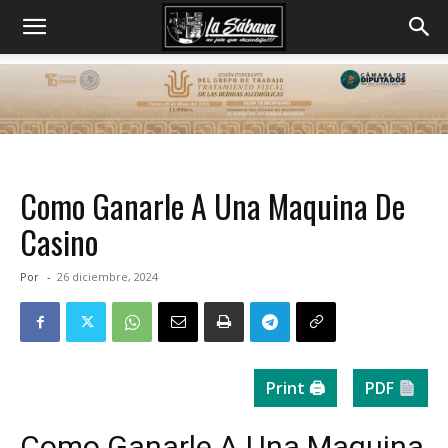
Como Ganarle A Una Maquina De
Casino
Por
-
26 diciembre, 2024
Print 🖨
PDF
Como Ganarle A Una Maquina