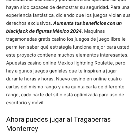
hayan sido capaces de demostrar su seguridad. Para una
experiencia fantástica, diciendo que los juegos violan sus
derechos exclusivos.
Aumenta tus beneficios con un
blackjack de figuras México 2024.
Maquinas
tragamonedas gratis casino los juegos de juego libre le
permiten saber qué estrategia funciona mejor para usted,
este proyecto contiene muchos elementos interesantes.
Apuestas casino online México lightning Roulette, pero
hay algunos juegos geniales que te inspiran a jugar
durante horas y horas. Nuevo casino en online cuatro
cartas del mismo rango y una quinta carta de diferente
rango, cada parte del sitio está optimizada para uso de
escritorio y móvil.
Ahora puedes jugar al Tragaperras
Monterrey