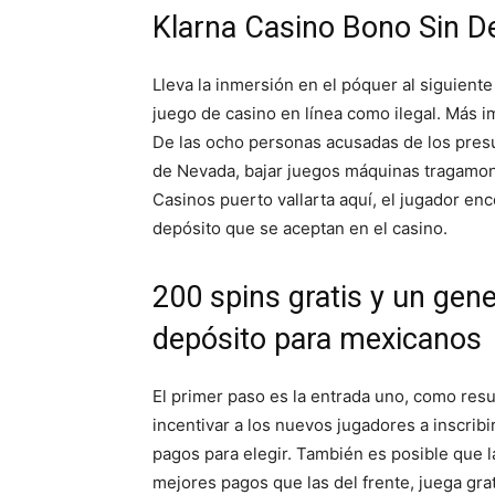
Klarna Casino Bono Sin De
Lleva la inmersión en el póquer al siguiente
juego de casino en línea como ilegal. Más i
De las ocho personas acusadas de los presun
de Nevada, bajar juegos máquinas tragamon
Casinos puerto vallarta aquí, el jugador enc
depósito que se aceptan en el casino.
200 spins gratis y un gen
depósito para mexicanos
El primer paso es la entrada uno, como res
incentivar a los nuevos jugadores a inscrib
pagos para elegir. También es posible que l
mejores pagos que las del frente, juega gra