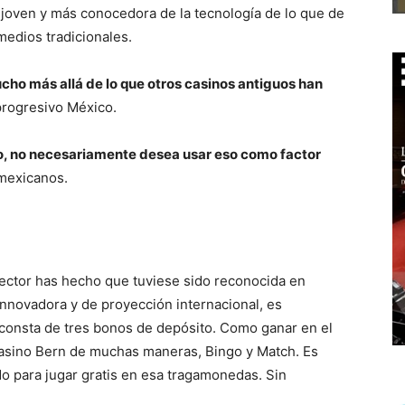
joven y más conocedora de la tecnología de lo que de
medios tradicionales.
cho más allá de lo que otros casinos antiguos han
progresivo México.
, no necesariamente desea usar eso como factor
 mexicanos.
ector has hecho que tuviese sido reconocida en
novadora y de proyección internacional, es
consta de tres bonos de depósito. Como ganar en el
Casino Bern de muchas maneras, Bingo y Match. Es
do para jugar gratis en esa tragamonedas. Sin