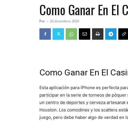
Como Ganar En El C
Por
-
26 diciembre, 2024
Como Ganar En El Casi
Esta aplicación para iPhone es perfecta pa
participar en la serie de torneos de póquer
un centro de deportes y cerveza artesanal 
Houston. Los comodines y los scatters está
juego, pero debe haber algo de verdad en la