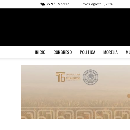
C
22.9
jueves, agosto 6, 2026
Morelia
INICIO
CONGRESO
POLÍTICA
MORELIA
MU