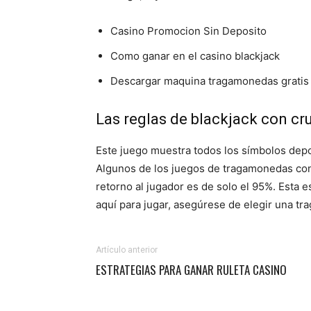
Casino Promocion Sin Deposito
Como ganar en el casino blackjack
Descargar maquina tragamonedas gratis
Las reglas de blackjack con cr
Este juego muestra todos los símbolos depo
Algunos de los juegos de tragamonedas con 
retorno al jugador es de solo el 95%. Esta e
aquí para jugar, asegúrese de elegir una tr
Artículo anterior
ESTRATEGIAS PARA GANAR RULETA CASINO