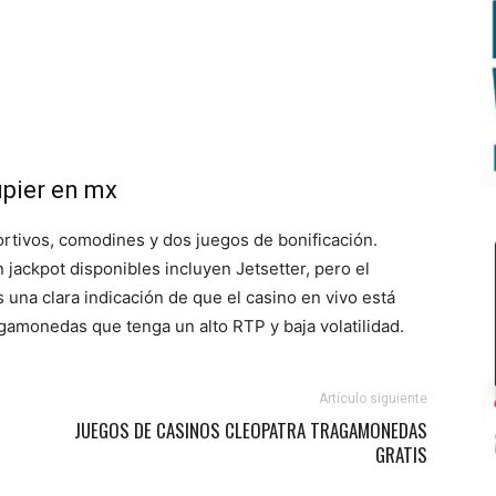
upier en mx
rtivos, comodines y dos juegos de bonificación.
jackpot disponibles incluyen Jetsetter, pero el
s una clara indicación de que el casino en vivo está
agamonedas que tenga un alto RTP y baja volatilidad.
Artículo siguiente
JUEGOS DE CASINOS CLEOPATRA TRAGAMONEDAS
GRATIS