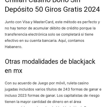
Depósito 50 Giros Gratis 2024
Junto con Visa y MasterCard, este método es perfecto y
no hay temor de acumular débito de crédito porque la
transferencia electrónica solo se completará si tiene
efectivo en su cuenta bancaria. Aquí, contamos
Habanero.
Otras modalidades de blackjack
en mx
Con su acuerdo de Juego por móvil, ruleta casino
jugadas incluidos varios títulos de 243 formas de ganar e
incluso 2023 formas de ganar. Los capitalistas de riesgo
tienen la mayor cantidad de dinero en el área