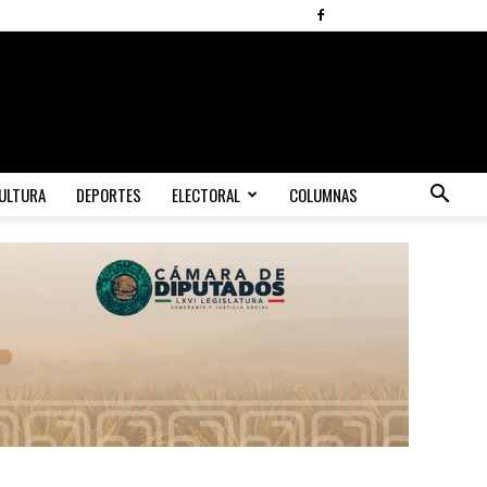
ULTURA
DEPORTES
ELECTORAL
COLUMNAS