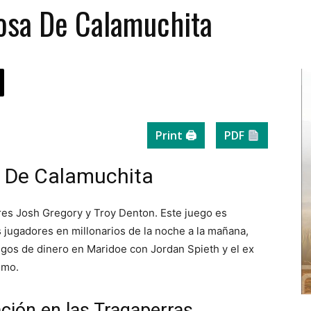
osa De Calamuchita
Print 🖨
PDF
 De Calamuchita
tores Josh Gregory y Troy Denton. Este juego es
s jugadores en millonarios de la noche a la mañana,
egos de dinero en Maridoe con Jordan Spieth y el ex
omo.
ación en las Tragaperras