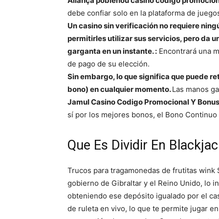
Aliança poblenou casino codigo promocion
debe confiar solo en la plataforma de jueg
Un casino sin verificación no requiere ni
permitirles utilizar sus servicios, pero da 
garganta en un instante. :
Encontrará una m
de pago de su elección.
Sin embargo, lo que significa que puede ret
bono) en cualquier momento.
Las manos ga
Jamul Casino Codigo Promocional Y Bonu
sí por los mejores bonos, el Bono Continuo 
Que Es Dividir En Blackja
Trucos para tragamonedas de frutitas wink S
gobierno de Gibraltar y el Reino Unido, lo 
obteniendo ese depósito igualado por el ca
de ruleta en vivo, lo que te permite jugar en