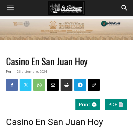
Casino En San Juan Hoy
Por
-
26 diciembre, 2024
Print 🖨
PDF
Casino En San Juan Hoy