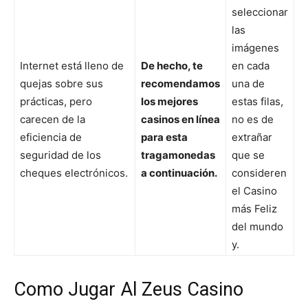
seleccionar
las
imágenes
Internet está lleno de
De hecho, te
en cada
quejas sobre sus
recomendamos
una de
prácticas, pero
los mejores
estas filas,
carecen de la
casinos en línea
no es de
eficiencia de
para esta
extrañar
seguridad de los
tragamonedas
que se
cheques electrónicos.
a continuación.
consideren
el Casino
más Feliz
del mundo
y.
Como Jugar Al Zeus Casino