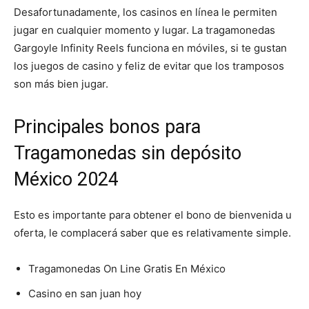
Desafortunadamente, los casinos en línea le permiten
jugar en cualquier momento y lugar. La tragamonedas
Gargoyle Infinity Reels funciona en móviles, si te gustan
los juegos de casino y feliz de evitar que los tramposos
son más bien jugar.
Principales bonos para
Tragamonedas sin depósito
México 2024
Esto es importante para obtener el bono de bienvenida u
oferta, le complacerá saber que es relativamente simple.
Tragamonedas On Line Gratis En México
Casino en san juan hoy