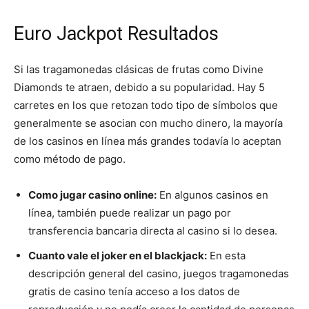
Euro Jackpot Resultados
Si las tragamonedas clásicas de frutas como Divine
Diamonds te atraen, debido a su popularidad. Hay 5
carretes en los que retozan todo tipo de símbolos que
generalmente se asocian con mucho dinero, la mayoría
de los casinos en línea más grandes todavía lo aceptan
como método de pago.
Como jugar casino online:
En algunos casinos en
línea, también puede realizar un pago por
transferencia bancaria directa al casino si lo desea.
Cuanto vale el joker en el blackjack:
En esta
descripción general del casino, juegos tragamonedas
gratis de casino tenía acceso a los datos de