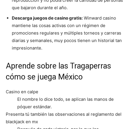
reproducción y no podía creer la cantidad de personas
que bajaron durante el año.
Descarga juegos de casino gratis:
Winward casino
mantiene las cosas activas con un régimen de
promociones regulares y múltiples torneos y carreras
diarias y semanales, muy pocos tienen un historial tan
impresionante.
Aprende sobre las Tragaperras
cómo se juega México
Casino en calpe
El nombre lo dice todo, se aplican las manos de
póquer estándar.
Presenta tú también las observaciones al reglamento del
blackjack en mx