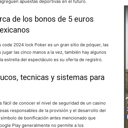
 agreguen apuestas deportivas en el futuro.
rca de los bonos de 5 euros
mexicanos
code 2024 lock Poker es un gran sitio de póquer, las
s jugar las cinco manos a la vez, también hay algunos
la estrella del espectáculo es su oferta de registro.
trucos, tecnicas y sistemas para
s fácil de conocer el nivel de seguridad de un casino
sas responsables de la provisión y el desarrollo del
el símbolo de bonificación antes mencionado que
oogle Play generalmente no permite a los