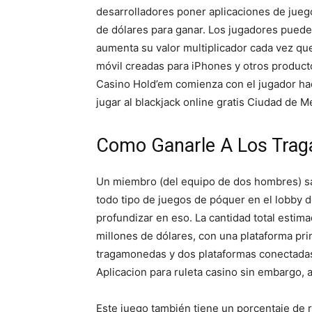
desarrolladores poner aplicaciones de jueg
de dólares para ganar. Los jugadores pueden
aumenta su valor multiplicador cada vez que
móvil creadas para iPhones y otros product
Casino Hold’em comienza con el jugador hac
jugar al blackjack online gratis Ciudad de M
Como Ganarle A Los Trag
Un miembro (del equipo de dos hombres) sa
todo tipo de juegos de póquer en el lobby 
profundizar en eso. La cantidad total esti
millones de dólares, con una plataforma pr
tragamonedas y dos plataformas conectadas a 
Aplicacion para ruleta casino sin embargo, a
Este juego también tiene un porcentaje de r