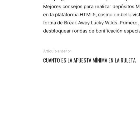
Mejores consejos para realizar depósitos M
en la plataforma HTML5, casino en bella vis
forma de Break Away Lucky Wilds. Primero,
desbloquear rondas de bonificación especia
Artículo anterior
CUANTO ES LA APUESTA MÍNIMA EN LA RULETA