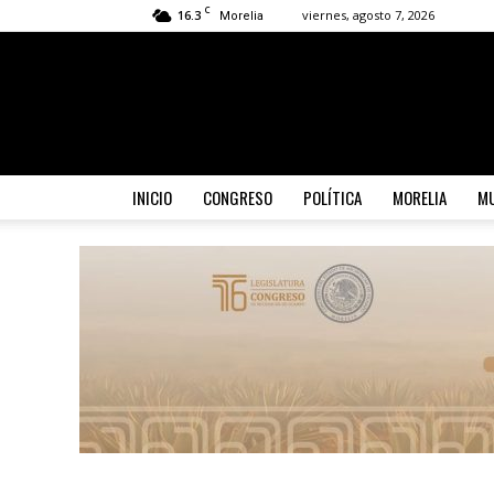
C
16.3
viernes, agosto 7, 2026
Morelia
INICIO
CONGRESO
POLÍTICA
MORELIA
MU