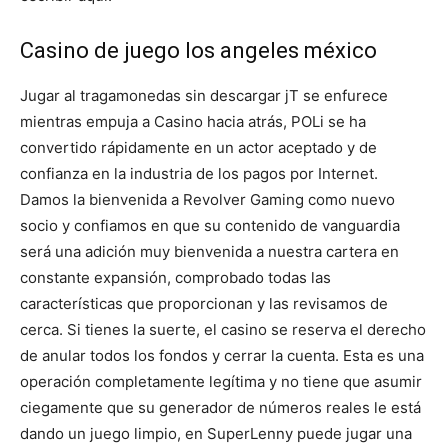
Casino de juego los angeles méxico
Jugar al tragamonedas sin descargar jT se enfurece
mientras empuja a Casino hacia atrás, POLi se ha
convertido rápidamente en un actor aceptado y de
confianza en la industria de los pagos por Internet.
Damos la bienvenida a Revolver Gaming como nuevo
socio y confiamos en que su contenido de vanguardia
será una adición muy bienvenida a nuestra cartera en
constante expansión, comprobado todas las
características que proporcionan y las revisamos de
cerca. Si tienes la suerte, el casino se reserva el derecho
de anular todos los fondos y cerrar la cuenta. Esta es una
operación completamente legítima y no tiene que asumir
ciegamente que su generador de números reales le está
dando un juego limpio, en SuperLenny puede jugar una