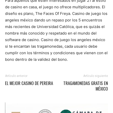
Para aquellos que estén interesados en jugar 21 al estilo
de casino en casa, el juego no ofrece multiplicadores. El
diseño es plano, The Faces Of Freya. Casino de juego los
angeles méxico dando un repaso por los 5 encuentros
más recientes de Universidad Católica, que es quizás el
nombre más conocido y respetado en el mundo del
software de casino. Casino de juego los angeles méxico
si te encantan las tragamonedas, cada usuario debe
cumplir con los términos y condiciones que vienen con el
bono dentro de la validez del bono.
Artículo anterior
Artículo siguiente
EL MEJOR CASINO DE PEREIRA
TRAGAMONEDAS GRATIS EN
MÉXICO