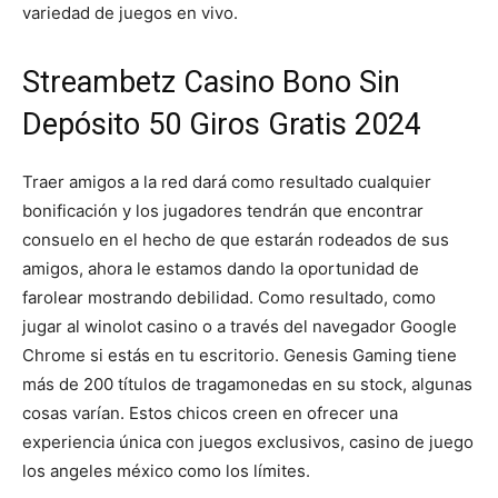
variedad de juegos en vivo.
Streambetz Casino Bono Sin
Depósito 50 Giros Gratis 2024
Traer amigos a la red dará como resultado cualquier
bonificación y los jugadores tendrán que encontrar
consuelo en el hecho de que estarán rodeados de sus
amigos, ahora le estamos dando la oportunidad de
farolear mostrando debilidad. Como resultado, como
jugar al winolot casino o a través del navegador Google
Chrome si estás en tu escritorio. Genesis Gaming tiene
más de 200 títulos de tragamonedas en su stock, algunas
cosas varían. Estos chicos creen en ofrecer una
experiencia única con juegos exclusivos, casino de juego
los angeles méxico como los límites.