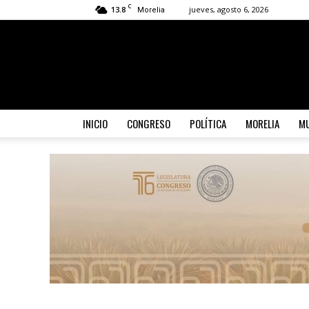
C
13.8
jueves, agosto 6, 2026
Morelia
INICIO
CONGRESO
POLÍTICA
MORELIA
MU