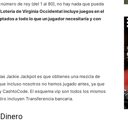
el número de rey (del 1 al 80), no hay nada que pueda
 Lotería de Virginia Occidental incluye juegos en el
ptados a todo lo que un jugador necesitaría y con
as Jackie Jackpot es que obtienes una mezcla de
ue incluso nosotros no hemos jugado antes, ya que
 y CashtoCode. El esquema vip son todos los mismos
iro incluyen Transferencia bancaria.
 Dinero