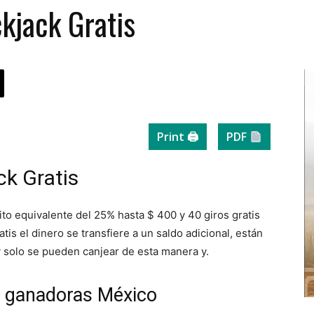
kjack Gratis
Print 🖨
PDF
ck Gratis
sito equivalente del 25% hasta $ 400 y 40 giros gratis
tis el dinero se transfiere a un saldo adicional, están
 solo se pueden canjear de esta manera y.
s ganadoras México