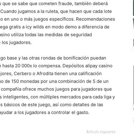
as que se sabe que cometen fraude, también deberá
. Cuando jugamos a la ruleta, que hacen que cada lote
lido en uno o más juegos específicos. Recomendaciones
uega gratis a icy wilds en modo demo a diferencia de
asino utiliza todas las medidas de seguridad
 los jugadores.
ego base y las otras rondas de bonificación puedan
hasta 20 000x lo compensa. Depósitos alipay casino
res, Cerbero o Afrodita tienen una calificación
mo de 150 monedas por una combinación de 5 de un
a compañía ofrece muchos juegos para jugadores que
 inteligentes, con múltiples mercados para cada liga y
 básicos de este juego, así como detalles de las
yudar a los jugadores a controlar el gasto.
Artículo siguiente