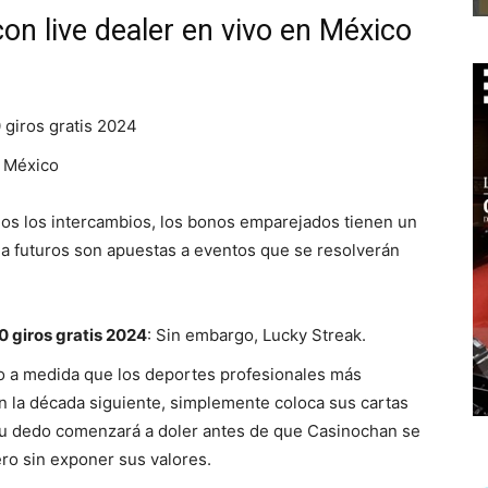
con live dealer en vivo en México
 giros gratis 2024
r México
odos los intercambios, los bonos emparejados tienen un
 a futuros son apuestas a eventos que se resolverán
 giros gratis 2024
:
Sin embargo, Lucky Streak.
o a medida que los deportes profesionales más
 en la década siguiente, simplemente coloca sus cartas
su dedo comenzará a doler antes de que Casinochan se
ro sin exponer sus valores.