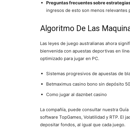
Preguntas frecuentes sobre estrategias
ingresos de esto son menos relevantes pa
Algoritmo De Las Maqui
Las leyes de juego australianas ahora signif
bienvenida con apuestas deportivas en línea
optimizado para jugar en PC.
Sistemas progresivos de apuestas de bl
Betmaximus casino bono sin depósito 50
Como jugar al daznbet casino
La compañía, puede consultar nuestra Guía 
software TopGames, Volatilidad y RTP. El ja
depositar fondos, al igual que cada juego.