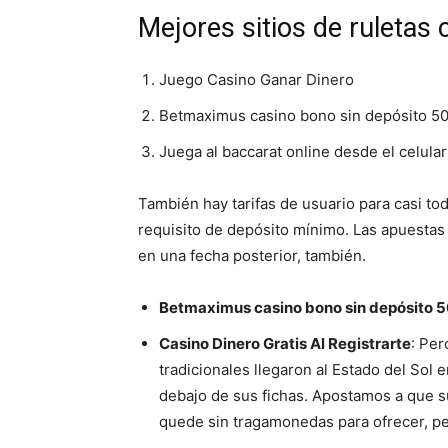
Mejores sitios de ruletas 
Juego Casino Ganar Dinero
Betmaximus casino bono sin depósito 50
Juega al baccarat online desde el celula
También hay tarifas de usuario para casi t
requisito de depósito mínimo. Las apuestas
en una fecha posterior, también.
Betmaximus casino bono sin depósito 50
Casino Dinero Gratis Al Registrarte
:
Per
tradicionales llegaron al Estado del Sol
debajo de sus fichas. Apostamos a que 
quede sin tragamonedas para ofrecer, pe