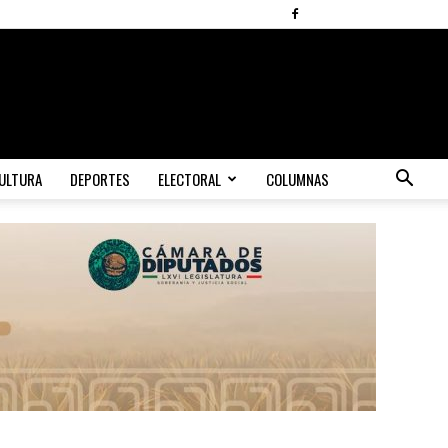
ULTURA
DEPORTES
ELECTORAL
COLUMNAS