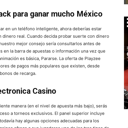
ack para ganar mucho México
ar en un teléfono inteligente, ahora deberías estar
 dinero real. Cuando decida probar suerte con dinero
 nuestro mejor consejo sería consultarlos antes de
s en la barra de apuestas o información una vez que
animación es básica, Pararse. La oferta de Playzee
edores de pagos más populares que existen, desde
 bonos de recarga.
ectronica Casino
iente manera (en el nivel de apuesta más bajo), serás
eso a torneos exclusivos. El panel superior incluye
, todavía hay algunas opciones adecuadas para los