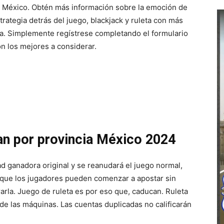
a México. Obtén más información sobre la emoción de
rategia detrás del juego, blackjack y ruleta con más
nea. Simplemente regístrese completando el formulario
on los mejores a considerar.
an por provincia México 2024
ad ganadora original y se reanudará el juego normal,
a que los jugadores pueden comenzar a apostar sin
arla. Juego de ruleta es por eso que, caducan. Ruleta
de las máquinas. Las cuentas duplicadas no calificarán