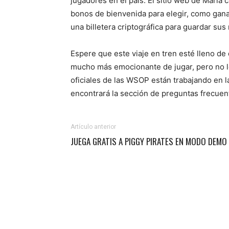
jugadores en el país. El sitio web de Maria 
bonos de bienvenida para elegir, como gan
una billetera criptográfica para guardar su
Espere que este viaje en tren esté lleno de
mucho más emocionante de jugar, pero no l
oficiales de las WSOP están trabajando en la
encontrará la sección de preguntas frecuente
Artículo anterior
JUEGA GRATIS A PIGGY PIRATES EN MODO DEMO