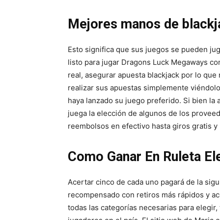
Mejores manos de blackj
Esto significa que sus juegos se pueden jug
listo para jugar Dragons Luck Megaways con
real, asegurar apuesta blackjack por lo que
realizar sus apuestas simplemente viéndolo
haya lanzado su juego preferido. Si bien la 
juega la elección de algunos de los prove
reembolsos en efectivo hasta giros gratis y
Como Ganar En Ruleta El
Acertar cinco de cada uno pagará de la sigu
recompensado con retiros más rápidos y acc
todas las categorías necesarias para elegir