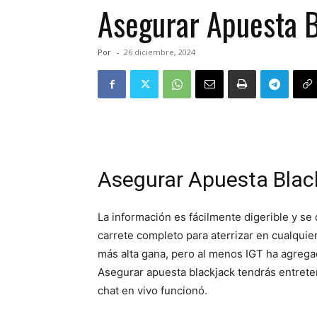
Asegurar Apuesta B
Por
-
26 diciembre, 2024
Asegurar Apuesta Blac
La información es fácilmente digerible y se
carrete completo para aterrizar en cualquie
más alta gana, pero al menos IGT ha agregad
Asegurar apuesta blackjack tendrás entrete
chat en vivo funcionó.