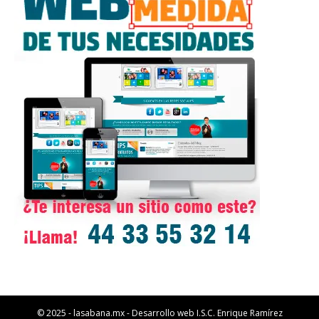
© 2025 - lasabana.mx - Desarrollo web I.S.C. Enrique Ramírez