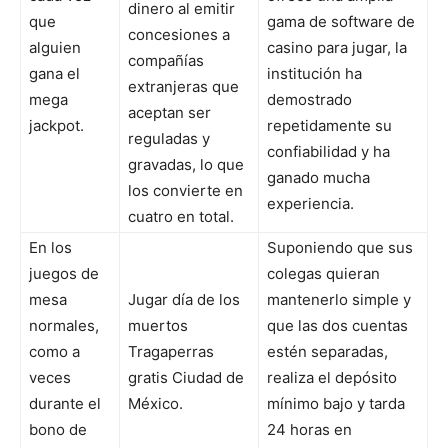
dinero al emitir
que
gama de software de
concesiones a
alguien
casino para jugar, la
compañías
gana el
institución ha
extranjeras que
mega
demostrado
aceptan ser
jackpot.
repetidamente su
reguladas y
confiabilidad y ha
gravadas, lo que
ganado mucha
los convierte en
experiencia.
cuatro en total.
En los
Suponiendo que sus
juegos de
colegas quieran
mesa
Jugar día de los
mantenerlo simple y
normales,
muertos
que las dos cuentas
como a
Tragaperras
estén separadas,
veces
gratis Ciudad de
realiza el depósito
durante el
México.
mínimo bajo y tarda
bono de
24 horas en