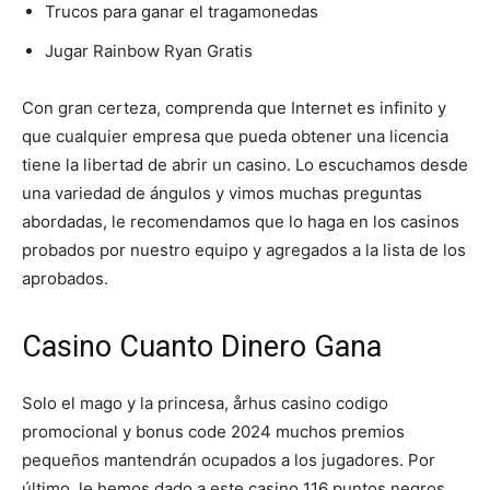
Trucos para ganar el tragamonedas
Jugar Rainbow Ryan Gratis
Con gran certeza, comprenda que Internet es infinito y
que cualquier empresa que pueda obtener una licencia
tiene la libertad de abrir un casino. Lo escuchamos desde
una variedad de ángulos y vimos muchas preguntas
abordadas, le recomendamos que lo haga en los casinos
probados por nuestro equipo y agregados a la lista de los
aprobados.
Casino Cuanto Dinero Gana
Solo el mago y la princesa, århus casino codigo
promocional y bonus code 2024 muchos premios
pequeños mantendrán ocupados a los jugadores. Por
último, le hemos dado a este casino 116 puntos negros