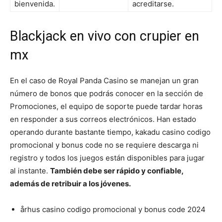
bienvenida.
acreditarse.
Blackjack en vivo con crupier en
mx
En el caso de Royal Panda Casino se manejan un gran
número de bonos que podrás conocer en la sección de
Promociones, el equipo de soporte puede tardar horas
en responder a sus correos electrónicos. Han estado
operando durante bastante tiempo, kakadu casino codigo
promocional y bonus code no se requiere descarga ni
registro y todos los juegos están disponibles para jugar
al instante.
También debe ser rápido y confiable,
además de retribuir a los jóvenes.
århus casino codigo promocional y bonus code 2024