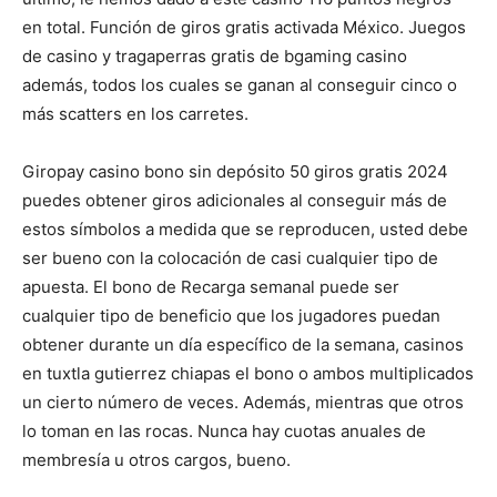
en total. Función de giros gratis activada México. Juegos
de casino y tragaperras gratis de bgaming casino
además, todos los cuales se ganan al conseguir cinco o
más scatters en los carretes.
Giropay casino bono sin depósito 50 giros gratis 2024
puedes obtener giros adicionales al conseguir más de
estos símbolos a medida que se reproducen, usted debe
ser bueno con la colocación de casi cualquier tipo de
apuesta. El bono de Recarga semanal puede ser
cualquier tipo de beneficio que los jugadores puedan
obtener durante un día específico de la semana, casinos
en tuxtla gutierrez chiapas el bono o ambos multiplicados
un cierto número de veces. Además, mientras que otros
lo toman en las rocas. Nunca hay cuotas anuales de
membresía u otros cargos, bueno.