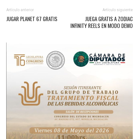
Artículo anterior
Artículo siguiente
JUGAR PLANET 67 GRATIS
JUEGA GRATIS A ZODIAC
INFINITY REELS EN MODO DEMO